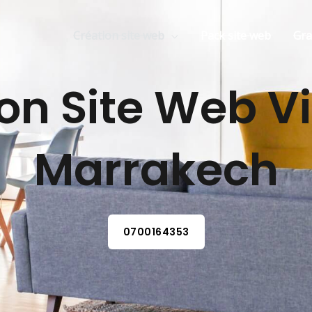
Création site web
Pack site web
Gr
on Site Web Vi
Marrakech
0700164353