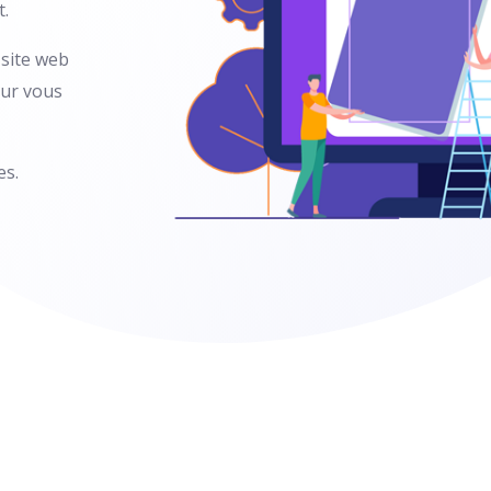
t.
 site web
pour vous
es.