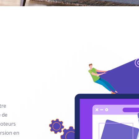
tre
e de
moteurs
ersion en